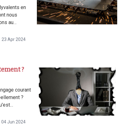
lyvalents en
ont nous
sons au…
23 Apr 2024
ctement ?
angage courant
réellement ?
u'est…
04 Jun 2024