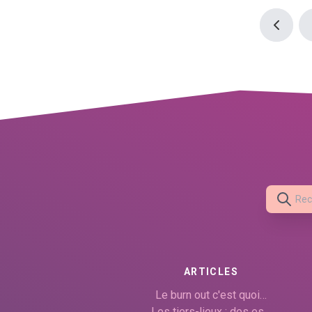
ARTICLES
Le burn out c'est quoi…
Les tiers-lieux : des es…