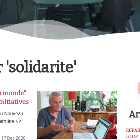
'solidarite'
au monde"
initiatives
Ar
du Nouveau
remière 🤠
REPAI
LOUP
17 Dec 2020