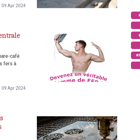
09 Apr 2024
entrale
#
pare-café
s fers à
09 Apr 2024
es
s