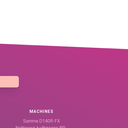
MACHINES
Summa D140R-FX
Nettoyeur à ultrasons BP…