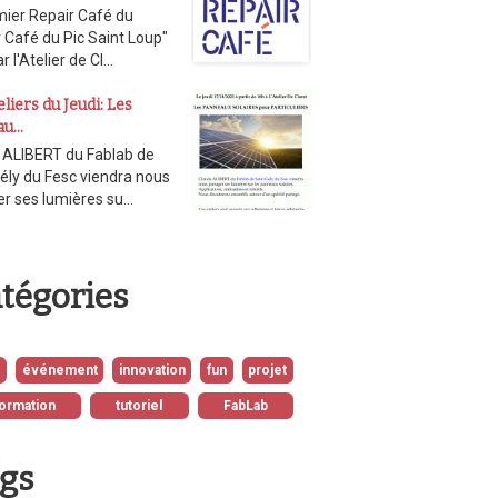
mier Repair Café du
 Café du Pic Saint Loup"
ar l'Atelier de Cl…
liers du Jeudi: Les
au…
 ALIBERT du Fablab de
ély du Fesc viendra nous
er ses lumières su…
tégories
u
événement
innovation
fun
projet
formation
tutoriel
FabLab
gs