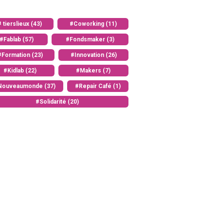
# tierslieux (43)
#Coworking (11)
#Fablab (57)
#Fondsmaker (3)
#Formation (23)
#Innovation (26)
#Kidlab (22)
#Makers (7)
Nouveaumonde (37)
#Repair Café (1)
#Solidarité (20)