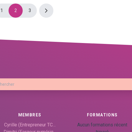
1
2
3
MEMBRES
FORMATIONS
Cyrille (Entrepreneur TC…
Aucun formations récent
Dimitri (Forgeur numériq…
trouvé