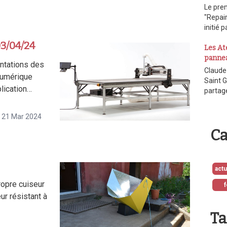
Le pre
"Repair
initié p
03/04/24
Les Ate
panne
entations des
Claude
numérique
Saint G
plication…
partag
21 Mar 2024
Ca
act
ropre cuiseur
ur résistant à
Ta