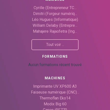
Cyrille (Entrepreneur TC…
Dimitri (Forgeur numériq…
Léo Hugues (Informatique)
William Delaby (Entrepre…
Mahajere Rajaofetra (Ing…
Tout voir ...
FORMATIONS
Aucun formations récent trouvé
MACHINES
Imprimante UV XP600 A3
Faiseuse numérique (CNC)…
Thermoflan Eko14
Modix Big 60
Canon iPF770