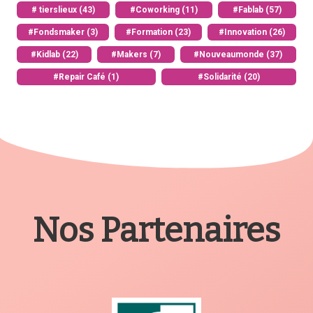
# tierslieux (43)
#Coworking (11)
#Fablab (57)
#Fondsmaker (3)
#Formation (23)
#Innovation (26)
#Kidlab (22)
#Makers (7)
#Nouveaumonde (37)
#Repair Café (1)
#Solidarité (20)
Nos Partenaires