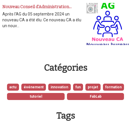
Nouveau Conseil d'Administration…
Après l'AG du 05 septembre 2024 un
nouveau CA a été élu. Ce nouveau CA a élu
un nouv…
Catégories
actu
événement
innovation
fun
projet
formation
tutoriel
FabLab
Tags